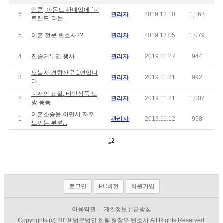
땅콩, 아몬드 판매업에 `너
6
관리자
2019.12.10
1,162
트랜드`라는 ..
5
이혼 전문 변호사??
관리자
2019.12.05
1,079
4
진술거부권 행사...
관리자
2019.11.27
944
오늘자 경향신문 1면입니
3
관리자
2019.11.21
992
다.
디자인 표절, 타인상품 모
2
관리자
2019.11.21
1,007
방 등등
이혼소송을 하면서 자주
1
관리자
2019.11.12
958
느끼는 부분...
1
2
로그인
PC버전
회원가입
이용약관
l
개인정보취급방침
Copyrights (c) 2019 법무법인 한림 형장우 변호사 All Rights Reserved.