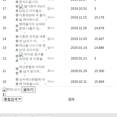
료
문의드립니다.
완
별거한지 4년이
임○○
17
2019.10.31
3
료
넘었고 아이들도 ..
완
이혼재판에 꼭 출석
이○○
16
2019.11.15
15,178
료
을 해야하나요..
1
형제들끼리 상속때
완
유○○
15
2019.11.29
14,878
문에 다툼이 있..
료
1
완
이혼한 전처랑 재혼
임○○
14
2019.12.03
15,407
료
한 남자가 아..
1
완
재산을 나누기로 했
임○○
13
2020.01.14
14,886
료
는데 안지키면..
1
위자료 청구를
완
이○○
12
2020.01.21
3
하려면 꼭 이혼을 ..
료
1
재산분할로 아파트
완
최○○
11
2020.01.29
15,300
를 넘겨 받으려..
료
1
완
상속재산분할에 대
이○○
10
2020.02.11
15,969
료
해 여쭤봅니다.
1
글쓰기
1
2