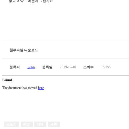
없다고 막 그러는데 그런가요
첨부파일 다운로드
등록자
임○○
등록일
2019-12-16
조회수
15,555
Found
The document has moved
here
.
글쓰기
수정
삭제
목록