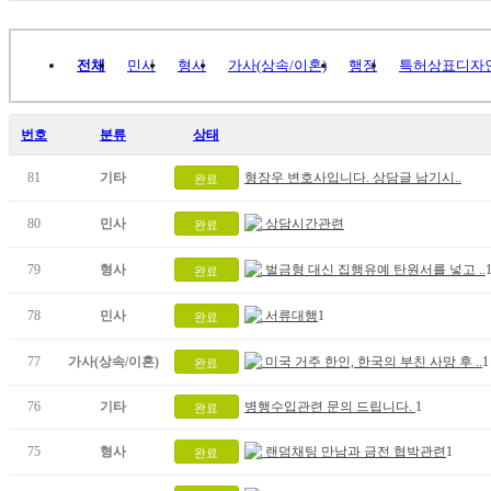
전체
민사
형사
가사(상속/이혼)
행정
특허상표디자
번호
분류
상태
81
기타
형장우 변호사입니다. 상담글 남기시..
완료
80
민사
상담시간관련
완료
79
형사
벌금형 대신 집행유예 탄원서를 넣고 ..
완료
78
민사
서류대행
1
완료
77
가사(상속/이혼)
미국 거주 한인, 한국의 부친 사망 후 ..
1
완료
76
기타
병행수입관련 문의 드립니다.
1
완료
75
형사
랜덤채팅 만남과 금전 협박관련
1
완료