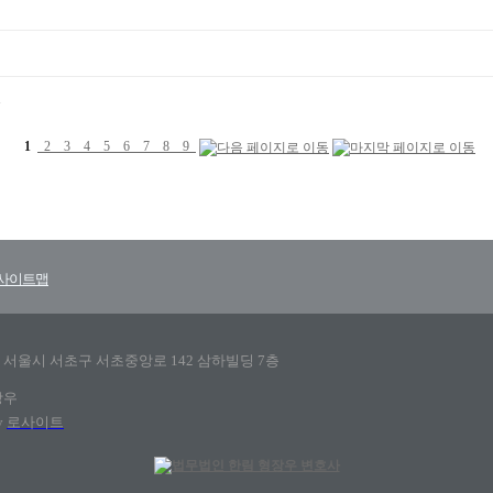
1
1
2
3
4
5
6
7
8
9
사이트맵
장우 / 서울시 서초구 서초중앙로 142 삼하빌딩 7층
장우
y
로사이트