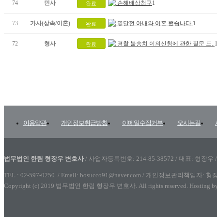
74
민사
손해배상청구
1
완료
73
가사(상속/이혼)
몇달전 아내와 이혼 했습나다.
1
완료
72
형사
경찰 불송치 이의신청에 관한 질문 드..
완료
이용약관
개인정보취급방침
이메일수집거부
오시는길
법무법인 한림 형장우 변호사
/ 사업자등록번호: 214-85-38572 / 대표: 형
TEL : 02-597-0250 / Email: bosucco91@naver.com
/ 개인정보관리책임자: 형
Copyright (c) 2019 법무법인 한림 형장우 변호사. All rights reserved. Hosting b