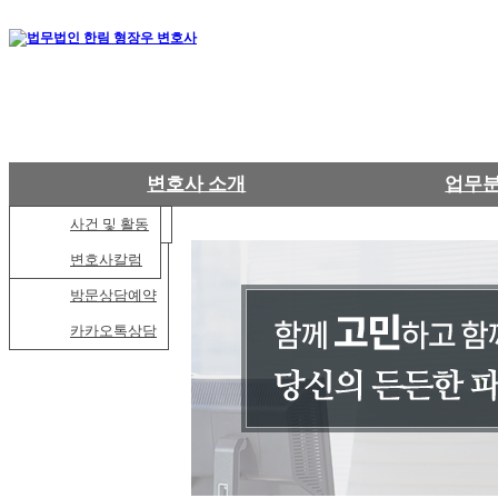
변호사 소개
업무
인사말
온라인상담
서류작성 대행
사건 및 활동
변호사 소개
전화상담
변호사칼럼
변리사소개
방문상담예약
찾아오시는길
카카오톡상담