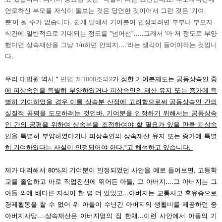
연로하신 부모를 자식이 돌보는 것은 당연한 것이어서 그런 것은 '기여
분'이 될 수가 없습니다. 쉽게 말해서 기여분이 인정되려면 부부나 부모자
식간에 일반적으로 기대되는 정도를 "넘어선".....그래서 '아 저 정도로 부양
했다면 상속재산을 그냥 1/n하면 안되지....'라는 생각이 들어야하는 것입니
다.
우리 대법원 역시
"
민법 제1008조의2
가 정한 기여분제도는 공동상속인 중
에 피상속인을 특별히 부양하였거나 피상속인의 재산 유지 또는 증가에 특
별히 기여하였을 경우 이를 상속분 산정에 고려함으로써 공동상속인 간의
실질적 공평을 도모하려는 것인바, 기여분을 인정하기 위해서는 공동상속
인 간의 공평을 위하여 상속분을 조정하여야 할 필요가 있을 만큼 피상속
인을 특별히 부양하였다거나 피상속인의 상속재산 유지 또는 증가에 특별
히 기여하였다는 사실이 인정되어야 한다."고 해석하고 있습니다.
제가 대리해서 80%의 기여분이 인정되었던 사안을 예로 들어보면, 고등학
교를 졸업하고 바로 직업전선에 뛰어든 아들, 그 아버지....그 아버지는 그
아들 외에 배다른 자식이 한 명 더 있었고...아버지는 교통사고 후유증으로
경제활동을 할 수 없어 위 아들이 수년간 아버지의 생활비를 제공하던 중
아버지사망....상속재산은 아버지명의 집 한채...이런 사안에서 아들의 기