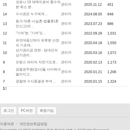
코로나 19 재택치료비 환수처
관리자
15
2025.11.12
451
분 취소 분..
수사권은 누구에게....
관리자
14
2024.08.05
848
동거-약혼-사실혼-법률혼(혼
관리자
13
2023.07.23
886
인신고)의 ..
"기여"분, "기여"도...
관리자
12
2022.09.28
1,031
유언대용신탁이 유류분 산정
관리자
11
2020.04.18
1,550
의 기초재..
상가권리금 관련 - 임대인의
관리자
10
2020.03.16
1,072
상가권리..
프랑스 파리의 자전거도로...
관리자
9
2020.02.13
1,173
검찰공무원(검사)들 사이에서
관리자
8
2020.01.21
1,206
벌어지고..
경찰에 수사종결권 부여....
관리자
7
2020.01.15
1,324
1
2
로그인
PC버전
회원가입
이용약관
l
개인정보취급방침