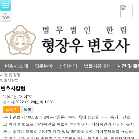
변호사 소개
업무분야
상담센터
법률서류대행
사건 및 활
사건 및 활동
변호사칼럼
변호사칼럼
"기여"분, "기여"도...
관리자
|
2022-09-28
|
조회 1,031
글쓰기
목록
우리 민법 제1008조의 2에는 "공동상속인 중에 상당한 기간 동거ㆍ간호 
그 밖의 방법으로 피상속인을 특별히 부양하거나 피상속인의 재산의 유지 
또는 증가에 특별히 기여한 자가 있을 때"라고 하여 기여분제도를 규정하
고 있습니다. 여기서 중요한 것은 "특별히"라는 요건인데요. 부모자식간에 